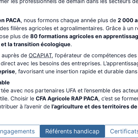
rmer les professionnels de demain dans les secteurs de
 en PACA
, nous formons chaque année plus de
2 000 a
 des filières agricoles et agroalimentaires. Grâce à un
ose plus de
80 formations agricoles en apprentissa
n et la transition écologique
.
s auprès de
OCAPIAT
, l’opérateur de compétences des f
irect avec les besoins des entreprises. L’apprentissa
eprise
, favorisant une insertion rapide et durable dans
able
tée avec nos partenaires UFA et l’ensemble des acteur
le. Choisir le
CFA Agricole RAP PACA
, c’est se form
ribuer à l’avenir de
l’agriculture et des territoires d
ngagements
Référents handicap
Certificat