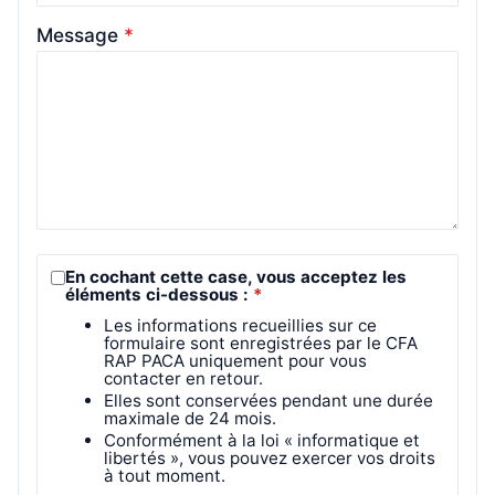
Message
*
Actualités
Handi’CAP
comme lev
et de con
Jours fériés et apprentis
mineurs
ies
En cochant cette case, vous acceptez les
éléments ci-dessous :
*
s
Les informations recueillies sur ce
formulaire sont enregistrées par le CFA
RAP PACA uniquement pour vous
contacter en retour.
Elles sont conservées pendant une durée
maximale de 24 mois.
Conformément à la loi « informatique et
libertés », vous pouvez exercer vos droits
à tout moment.