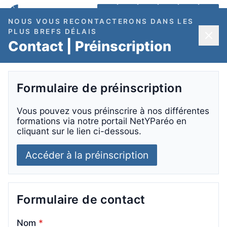
NOUS VOUS RECONTACTERONS DANS LES
PLUS BREFS DÉLAIS
Contact | Préinscription
Contact
Ouverture du formulaire de contact...
Formulaire de préinscription
Vous pouvez vous préinscrire à nos différentes
formations via notre portail NetYParéo en
cliquant sur le lien ci-dessous.
Pôle Contrat –
Accompagnement des
Accéder à la préinscription
apprentis et des employeurs
Formulaire de contact
De l’origine du projet à la conclusion
du contrat,
nos experts vous
Nom
*