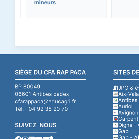
mineurs
SIÈGE DU CFA RAP PACA
SITES D
BP 80049
JPO & 
06601 Antibes cedex
Aix-Val
Antibes
cfarappaca@educagri.fr
Auriol
Tél. : 04 92 38 20 70
Avignon
Carpent
SUIVEZ-NOUS
Digne -
Gap
Gap - 