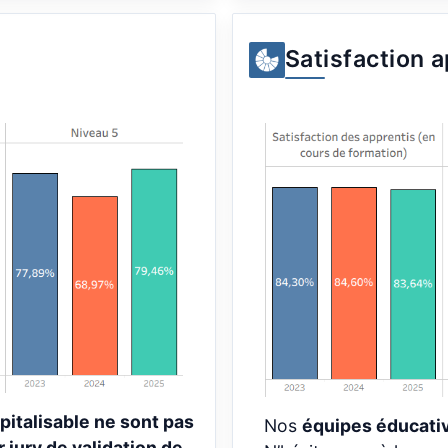
Satisfaction a
apitalisable ne sont pas
Nos
équipes éducativ
r jury de validation de