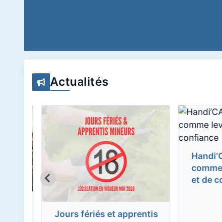
Actualités
Handi’CAP
comme lev
et de con
ies
Jours fériés et apprentis
s