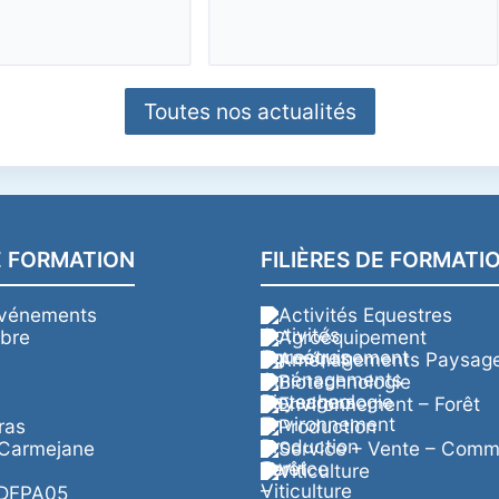
Toutes nos actualités
E FORMATION
FILIÈRES DE FORMATI
événements
Activités Equestres
abre
Agroéquipement
Aménagements Paysage
Biotechnologie
Environnement – Forêt
ras
Production
 Carmejane
Service – Vente – Com
Viticulture
ADFPA05