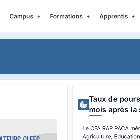
Campus
Formations
Apprentis
+
+
+
+
Taux de pours
mois après la 
Le CFA RAP PACA mène 
Agriculture, Education